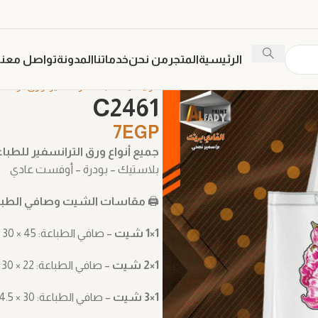
الرئيسية
المتجر
من نحن
خدماتنا
المدونة
تواصل معنا
الرئيسية
طباعة ترنسفير
ورق ترانسف
C2461
7
EGP
جميع أنواع ورق الترانسفير للطبا
بلاستيك – بودرة – أوفست عادي
🖨️
مقاسات الشيت وصافي الطباع
1×1 شيت
– صافي الطباعة: ‎30 × 45 سم
1×2 شيت
– صافي الطباعة: ‎30 × 22 سم
1×3 شيت
– صافي الطباعة: ‎14.5 × 30 سم