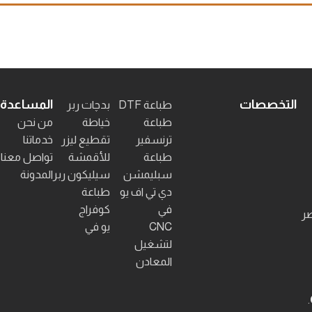
إضافة إلى السلة
إضافة إلى السلة
التخصصات
المساعدة
طباعة DTF
بدچات ربر
طباعة
خياطة
من نحن
ترنسفير
تقطيع ليزر
خدماتنا
طباعة
للأقمشة
تواصل معنا
سبليمشن
سيليكون ربر
المدونة
دي تي اف يو
طباعة
في
كوفراج
صر
CNC
يو في
لتشغيل
المعادن
.