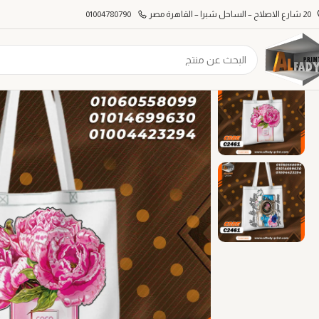
20 شارع الاصلاح – الساحل شبرا – القاهرة مصر
01004780790