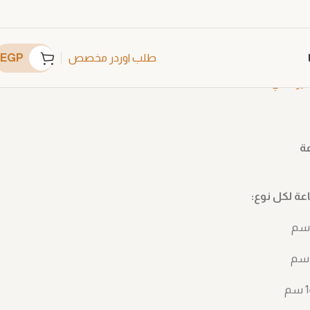
EGP
طلب اوردر مخصص
ير عادي
C2461
عة
ة لكل نوع: