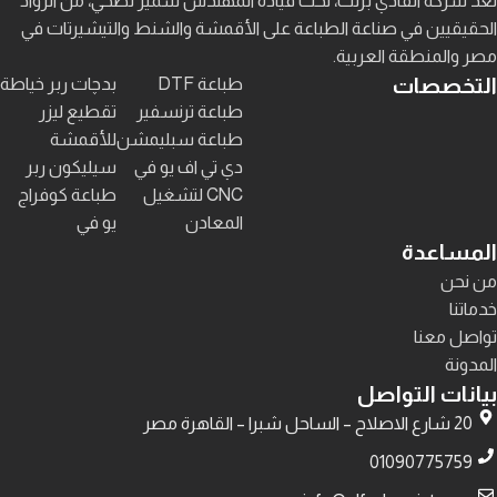
تُعد شركة الفادي برنت، تحت قيادة المهندس سمير نصحي، من الروّاد
الحقيقيين في صناعة الطباعة على الأقمشة والشنط والتيشيرتات في
مصر والمنطقة العربية.
التخصصات
طباعة DTF
بدچات ربر خياطة
طباعة ترنسفير
تقطيع ليزر
طباعة سبليمشن
للأقمشة
دي تي اف يو في
سيليكون ربر
CNC لتشغيل
طباعة كوفراج
المعادن
يو في
المساعدة
من نحن
خدماتنا
تواصل معنا
المدونة
بيانات التواصل
20 شارع الاصلاح – الساحل شبرا – القاهرة مصر
01090775759