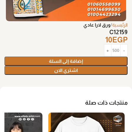
الرئيسية
ورق لارا عادي
C12159
10
EGP
إضافة إلى السلة
اشتري الان
منتجات ذات صلة