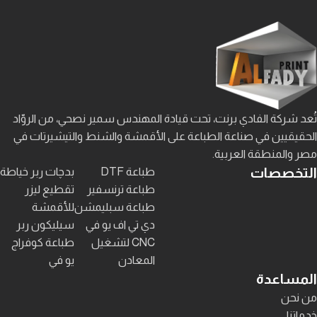
تُعد شركة الفادي برنت، تحت قيادة المهندس سمير نصحي، من الروّاد
الحقيقيين في صناعة الطباعة على الأقمشة والشنط والتيشيرتات في
مصر والمنطقة العربية.
التخصصات
طباعة DTF
بدچات ربر خياطة
طباعة ترنسفير
تقطيع ليزر
طباعة سبليمشن
للأقمشة
دي تي اف يو في
سيليكون ربر
CNC لتشغيل
طباعة كوفراج
المعادن
يو في
المساعدة
من نحن
خدماتنا