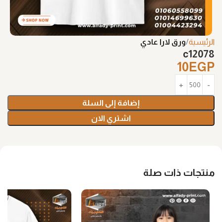
الرئيسية
ورق لارا عادي
c12078
10
EGP
إضافة إلى السلة
اشتري الان
منتجات ذات صلة