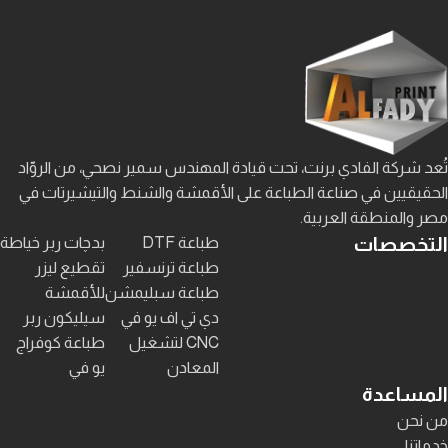
تُعد شركة الفادي برنت، تحت قيادة المهندس سمير نصحي، من الروّاد
الحقيقيين في صناعة الطباعة على الأقمشة والشنط والتيشيرتات في
مصر والمنطقة العربية.
التخصصات
طباعة DTF
بدچات ربر خياطة
طباعة ترنسفير
تقطيع ليزر
طباعة سبليمشن
للأقمشة
دي تي اف يو في
سيليكون ربر
CNC لتشغيل
طباعة كوفراج
المعادن
يو في
المساعدة
من نحن
خدماتنا