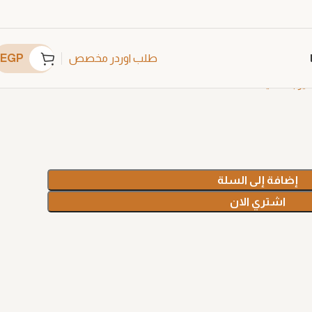
EGP
طلب اوردر مخصص
فير بلاستيك
C11974
إضافة إلى السلة
اشتري الان