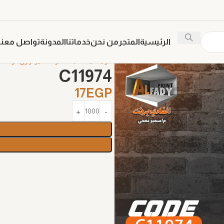
الرئيسية
المتجر
من نحن
خدماتنا
المدونة
تواصل معنا
الرئيسية
طباعة ترنسفير
ورق ترانس
C11974
17
EGP