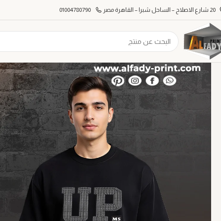
20 شارع الاصلاح – الساحل شبرا – القاهرة مصر
01004780790