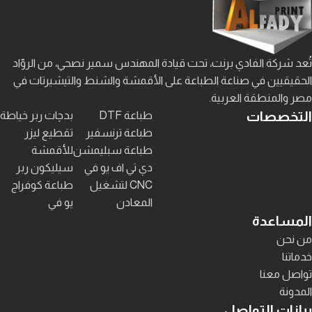
تُعد شركة الفادي برنت، تحت قيادة المهندس سمير نصحي، من الروّاد
الحقيقيين في صناعة الطباعة على الأقمشة والشنط والتيشيرتات في
مصر والمنطقة العربية.
التخصصات
طباعة DTF
بدچات ربر خياطة
طباعة ترنسفير
تقطيع ليزر
طباعة سبليمشن
للأقمشة
دي تي اف يو في
سيليكون ربر
CNC لتشغيل
طباعة كوفراج
المعادن
يو في
المساعدة
من نحن
خدماتنا
تواصل معنا
المدونة
بيانات التواصل