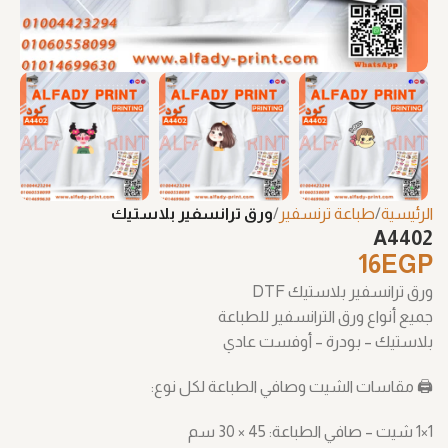
الرئيسية
طباعة ترنسفير
ورق ترانسفير بلاستيك
A4402
16
EGP
ورق ترانسفير بلاستيك DTF
جميع أنواع ورق الترانسفير للطباعة
بلاستيك – بودرة – أوفست عادي
🖨️ مقاسات الشيت وصافي الطباعة لكل نوع:
1×1 شيت – صافي الطباعة: ‎30 × 45 سم