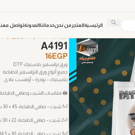
الرئيسية
المتجر
من نحن
خدماتنا
المدونة
تواصل معنا
الرئيسية
طباعة ترنسفير
ورق ترانس
A4191
16
EGP
ورق ترانسفير بلاستيك DTF
جميع أنواع ورق الترانسفير للطباعة
بلاستيك – بودرة – أوفست عادي
🖨️ مقاسات الشيت وصافي الطباعة 
1×1 شيت – صافي الطباعة: ‎30 × 45 سم
1×2 شيت – صافي الطباعة: ‎30 × 22 سم
1×3 شيت – صافي الطباعة: ‎14.5 × 30 سم