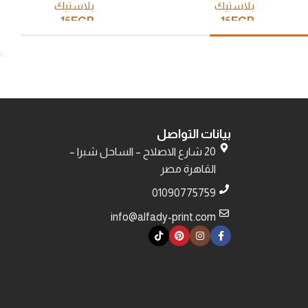
بلاستيك
بلاستيك
16
EGP
16
EGP
إضافة إلى السلة
إضافة إلى السلة
بيانات التواصل
20 شارع الاصلاح – الساحل شبرا –
القاهرة مصر
01090775759
info@alfady-print.com