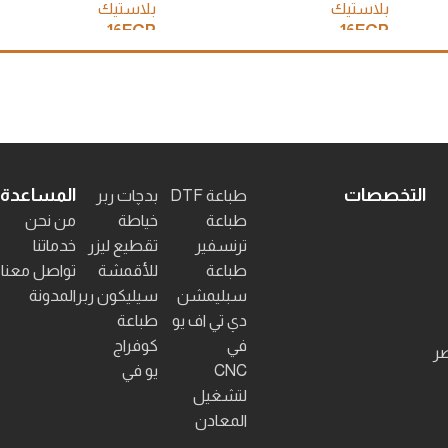
بلاستيك
بلاستيك
16
EGP
16
EGP
إضافة إلى السلة
إضافة إلى السلة
التخصصات
المساعدة
طباعة DTF
بدچات ربر
طباعة
خياطة
من نحن
ترنسفير
تقطيع ليزر
خدماتنا
طباعة
للأقمشة
تواصل معنا
سبليمشن
سيليكون ربر
المدونة
دي تي اف يو
طباعة
في
كوفراج
صر
CNC
يو في
لتشغيل
المعادن