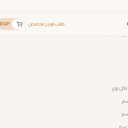
EGP
طلب اوردر مخصص
فير بلاستيك
A4191
لكل نوع: