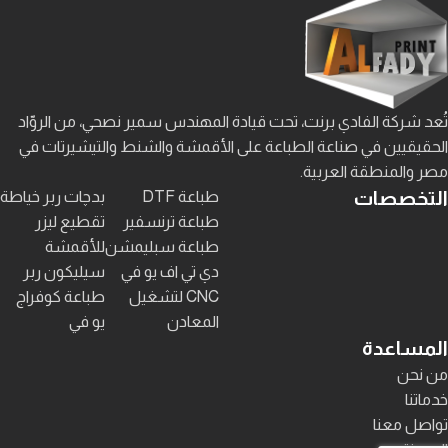
تُعد شركة الفادي برنت، تحت قيادة المهندس سمير نصحي، من الروّاد
الحقيقيين في صناعة الطباعة على الأقمشة والشنط والتيشيرتات في
مصر والمنطقة العربية.
التخصصات
طباعة DTF
بدچات ربر خياطة
طباعة ترنسفير
تقطيع ليزر
طباعة سبليمشن
للأقمشة
دي تي اف يو في
سيليكون ربر
CNC لتشغيل
طباعة كوفراج
المعادن
يو في
المساعدة
من نحن
خدماتنا
تواصل معنا