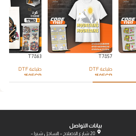
T7863
T7857
طباعة DTF
طباعة DTF
150
EGP
150
EGP
إضافة إلى السلة
إضافة إلى السلة
بيانات التواصل
20 شارع الاصلاح – الساحل شبرا –