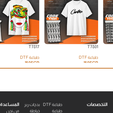
T7817
T7801
طباعة DTF
طباعة DTF
150
EGP
150
EGP
إضافة إلى السلة
إضافة إلى السلة
التخصصات
المساعدة
طباعة DTF
بدچات ربر
طباعة
خياطة
من نحن