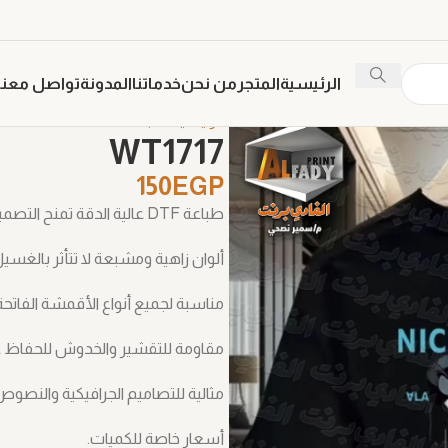
الرئيسية
المتجر
من نحن
خدماتنا
المدونة
تواصل معنا
الرئيسية
طباعة DTF
WT1717
WT1717
150
EGP
طباعة DTF عالية الدقة تمنح التصميم وضوح وتفاصيل مثالية.
ألوان زاهية ومشبعة لا تتأثر بالغسيل
مناسبة لجميع أنواع الأقمشة الفاتحة
مقاومة للتقشير والخدوش للحفاظ ع
مثالية للتصاميم الجرافيكية والنصوص ا
أسعار خاصة للكميات.