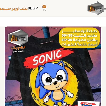
0
0
EGP
طلب اوردر مخص