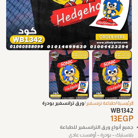
الرئيسية
طباعة ترنسفير
ورق ترانسفير بودرة
WB1342
13
EGP
جميع أنواع ورق الترانسفير للطباعة
بلاستيك – بودرة – أوفست عادي