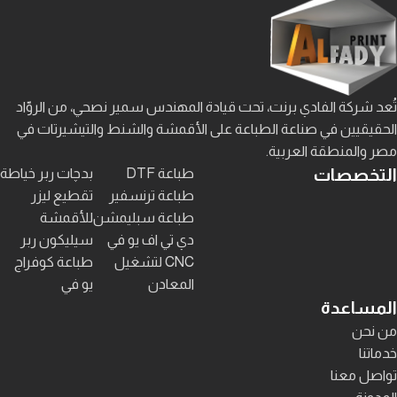
تُعد شركة الفادي برنت، تحت قيادة المهندس سمير نصحي، من الروّاد
الحقيقيين في صناعة الطباعة على الأقمشة والشنط والتيشيرتات في
مصر والمنطقة العربية.
التخصصات
طباعة DTF
بدچات ربر خياطة
طباعة ترنسفير
تقطيع ليزر
طباعة سبليمشن
للأقمشة
دي تي اف يو في
سيليكون ربر
CNC لتشغيل
طباعة كوفراج
المعادن
يو في
المساعدة
من نحن
خدماتنا
تواصل معنا