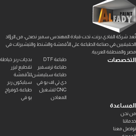
تُعد شركة الفادي برنت، تحت قيادة المهندس سمير نصحي، من الروّاد
الحقيقيين في صناعة الطباعة على الأقمشة والشنط والتيشيرتات في
مصر والمنطقة العربية.
التخصصات
طباعة DTF
بدچات ربر خياطة
طباعة ترنسفير
تقطيع ليزر
طباعة سبليمشن
للأقمشة
دي تي اف يو في
سيليكون ربر
CNC لتشغيل
طباعة كوفراج
المعادن
يو في
المساعدة
من نحن
خدماتنا
تواصل معنا