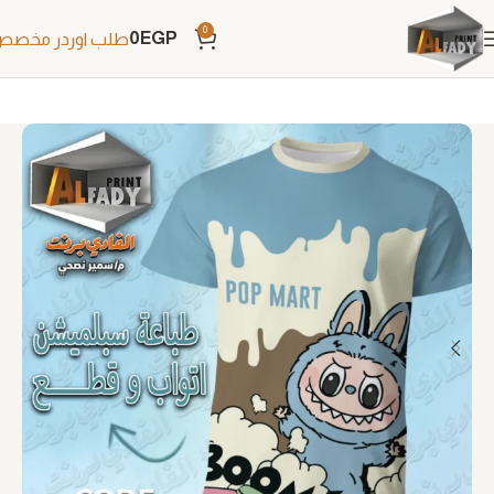
0
0
EGP
طلب اوردر مخص