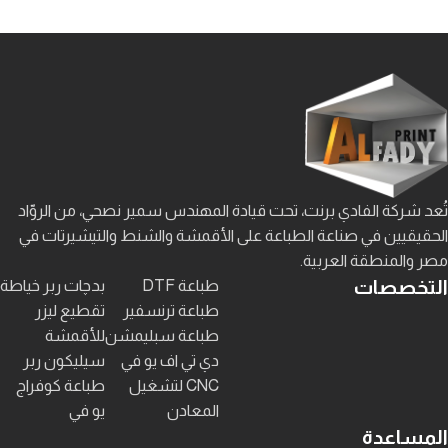
تُعد شركة الفادي برنت، تحت قيادة المهندس سمير نصحي، من الروّاد
الحقيقيين في صناعة الطباعة على الأقمشة والشنط والتيشيرتات في
مصر والمنطقة العربية.
التخصصات
طباعة DTF
بدچات ربر خياطة
طباعة ترنسفير
تقطيع ليزر
طباعة سبليمشن
للأقمشة
دي تي اف يو في
سيليكون ربر
CNC لتشغيل
طباعة كوفراج
المعادن
يو في
المساعدة