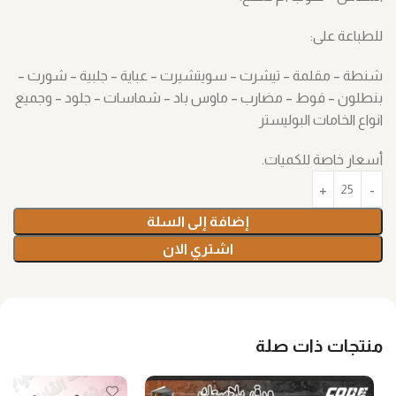
للطباعة على:
شنطة – مقلمة – تيشرت – سويتشيرت – عباية – جلبية – شورت –
بنطلون – فوط – مضارب – ماوس باد – شماسات – جلود – وجميع
انواع الخامات البوليستر
أسعار خاصة للكميات.
إضافة إلى السلة
اشتري الان
منتجات ذات صلة