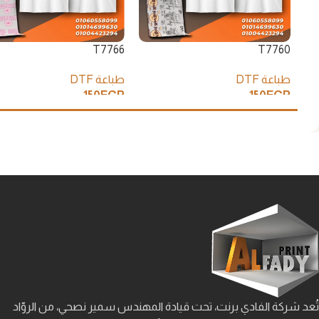
T7766
T7760
طباعة DTF
طباعة DTF
150
EGP
150
EGP
إضافة إلى السلة
إضافة إلى السلة
تُعد شركة الفادي برنت، تحت قيادة المهندس سمير نصحي، من الروّاد