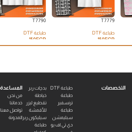
T7790
T7779
طباعة DTF
طباعة DTF
150
EGP
150
EGP
إضافة إلى السلة
إضافة إلى السلة
التخصصات
المساعدة
طباعة DTF
بدچات ربر
طباعة
خياطة
من نحن
ترنسفير
تقطيع ليزر
خدماتنا
طباعة
للأقمشة
تواصل معنا
سبليمشن
سيليكون ربر
المدونة
دي تي اف يو
طباعة