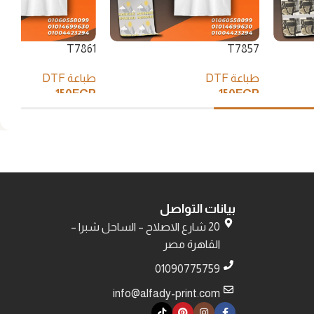
T7861
T7857
طباعة DTF
طباعة DTF
150
EGP
150
EGP
إضافة إلى السلة
إضافة إلى السلة
بيانات التواصل
20 شارع الاصلاح – الساحل شبرا –
القاهرة مصر
01090775759
info@alfady-print.com