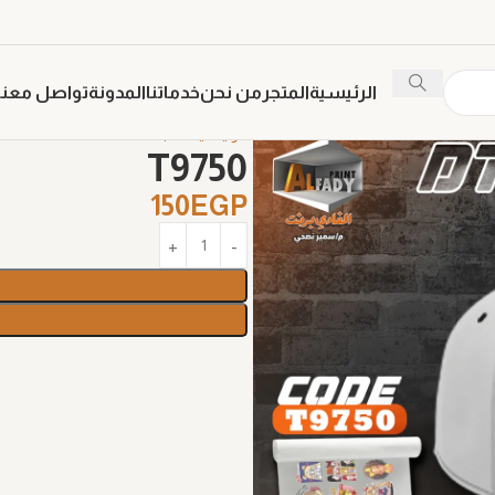
الرئيسية
المتجر
من نحن
خدماتنا
المدونة
تواصل معنا
الرئيسية
طباعة DTF
T9750
T9750
150
EGP