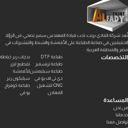
تُعد شركة الفادي برنت، تحت قيادة المهندس سمير نصحي، من الروّاد
الحقيقيين في صناعة الطباعة على الأقمشة والشنط والتيشيرتات في
مصر والمنطقة العربية.
التخصصات
طباعة DTF
بدچات ربر خياطة
طباعة ترنسفير
تقطيع ليزر
طباعة سبليمشن
للأقمشة
دي تي اف يو في
سيليكون ربر
CNC لتشغيل
طباعة كوفراج
المعادن
يو في
المساعدة
من نحن
خدماتنا
تواصل معنا