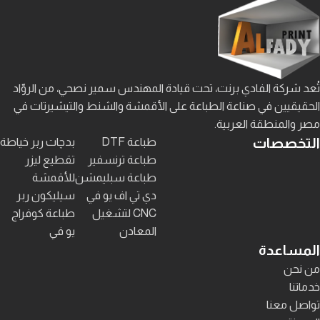
تُعد شركة الفادي برنت، تحت قيادة المهندس سمير نصحي، من الروّاد
الحقيقيين في صناعة الطباعة على الأقمشة والشنط والتيشيرتات في
مصر والمنطقة العربية.
التخصصات
طباعة DTF
بدچات ربر خياطة
طباعة ترنسفير
تقطيع ليزر
طباعة سبليمشن
للأقمشة
دي تي اف يو في
سيليكون ربر
CNC لتشغيل
طباعة كوفراج
المعادن
يو في
المساعدة
من نحن
خدماتنا
تواصل معنا