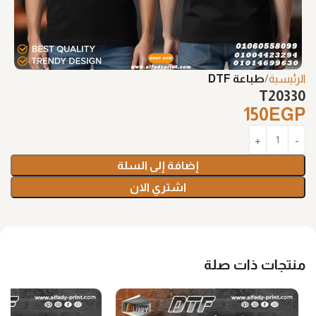
الرئيسية
طباعة DTF
T20330
150
EGP
إضافة إلى السلة
اشتري الان
منتجات ذات صلة