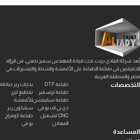
تُعد شركة الفادي برنت، تحت قيادة المهندس سمير نصحي، من الروّاد
الحقيقيين في صناعة الطباعة على الأقمشة والشنط والتيشيرتات في
مصر والمنطقة العربية.
التخصصات
طباعة DTF
بدچات ربر خياطة
طباعة ترنسفير
تقطيع ليزر
طباعة سبليمشن
للأقمشة
دي تي اف يو في
سيليكون ربر
CNC لتشغيل
طباعة كوفراج
المعادن
يو في
المساعدة
من نحن