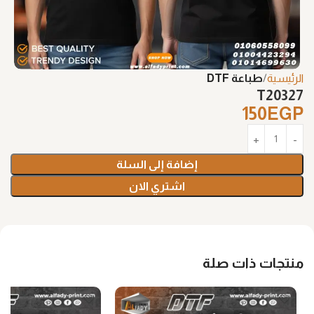
الرئيسية
طباعة DTF
T20327
150
EGP
إضافة إلى السلة
اشتري الان
منتجات ذات صلة