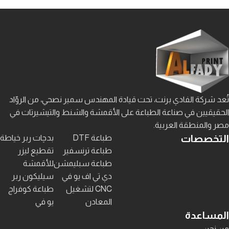
تُعد شركة الفادي برنت، تحت قيادة المهندس سمير نصحي، من الروّاد
الحقيقيين في صناعة الطباعة على الأقمشة والشنط والتيشيرتات في
مصر والمنطقة العربية.
التخصصات
طباعة DTF
بدچات ربر خياطة
طباعة ترنسفير
تقطيع ليزر
طباعة سبليمشن
للأقمشة
دي تي اف يو في
سيليكون ربر
CNC لتشغيل
طباعة كوفراج
المعادن
يو في
المساعدة
من نحن