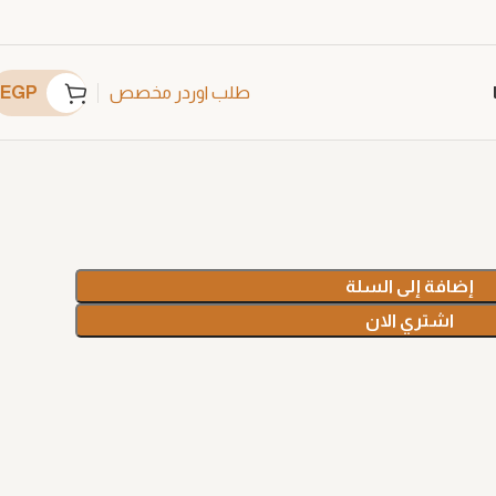
EGP
طلب اوردر مخصص
إضافة إلى السلة
اشتري الان