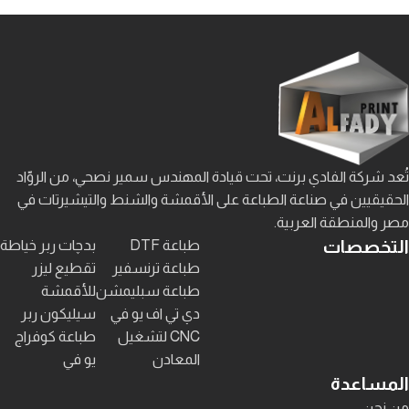
تُعد شركة الفادي برنت، تحت قيادة المهندس سمير نصحي، من الروّاد
الحقيقيين في صناعة الطباعة على الأقمشة والشنط والتيشيرتات في
مصر والمنطقة العربية.
التخصصات
طباعة DTF
بدچات ربر خياطة
طباعة ترنسفير
تقطيع ليزر
طباعة سبليمشن
للأقمشة
دي تي اف يو في
سيليكون ربر
CNC لتشغيل
طباعة كوفراج
المعادن
يو في
المساعدة
من نحن