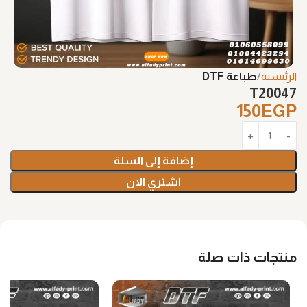
الرئيسية
طباعة DTF
T20047
150
EGP
إضافة إلى السلة
اشتري الان
منتجات ذات صلة