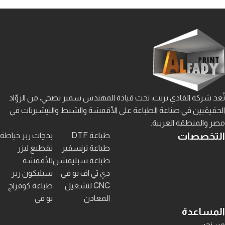
تُعد شركة الفادي برنت، تحت قيادة المهندس سمير نصحي، من الروّاد
الحقيقيين في صناعة الطباعة على الأقمشة والشنط والتيشيرتات في
مصر والمنطقة العربية.
التخصصات
طباعة DTF
بدچات ربر خياطة
طباعة ترنسفير
تقطيع ليزر
طباعة سبليمشن
للأقمشة
دي تي اف يو في
سيليكون ربر
CNC لتشغيل
طباعة كوفراج
المعادن
يو في
المساعدة
من نحن