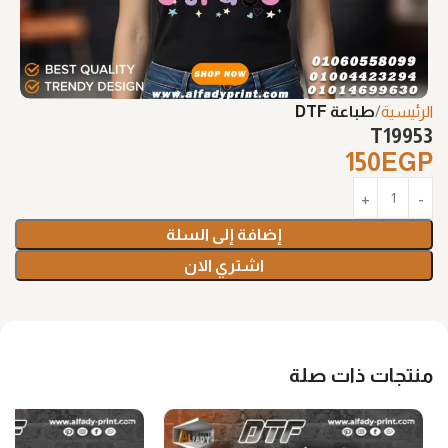
الرئيسية
طباعة DTF
T19953
150
EGP
إضافة إلى السلة
اشتري الان
منتجات ذات صلة