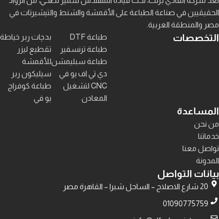
تُعد شركة الفادي برنت، تحت قيادة المهندس سمير نصحي، من الروّاد
الحقيقيين في صناعة الطباعة على الأقمشة والشنط والتيشيرتات في
مصر والمنطقة العربية.
التخصصات
طباعة DTF
بدچات ربر خياطة
طباعة ترنسفير
تقطيع ليزر
طباعة سبليمشن
للأقمشة
دي تي اف يو في
سيليكون ربر
CNC لتشغيل
طباعة كوفراج
المعادن
يو في
المساعدة
من نحن
خدماتنا
تواصل معنا
المدونة
بيانات التواصل
20 شارع الاصلاح – الساحل شبرا – القاهرة مصر
01090775759