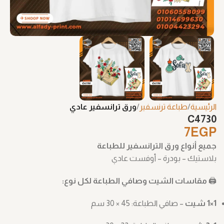
الرئيسية
طباعة ترنسفير
ورق ترانسفير عادي
C4730
7
EGP
جميع أنواع ورق الترانسفير للطباعة
بلاستيك – بودرة – أوفست عادي
🖨️
مقاسات الشيت وصافي الطباعة لكل نوع:
1×1 شيت
– صافي الطباعة: ‎30 × 45 سم