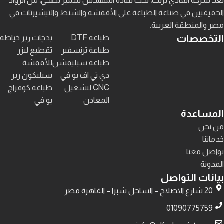
تُعد شركة الفادي برنت، تحت قيادة المهندس سمير نصحي، من الروّاد
الحقيقيين في صناعة الطباعة على الأقمشة والشنط والتيشيرتات في
مصر والمنطقة العربية.
التخصصات
طباعة DTF
بدچات ربر خياطة
طباعة ترنسفير
تقطيع ليزر
طباعة سبليمشن
للأقمشة
دي تي اف يو في
سيليكون ربر
CNC لتشغيل
طباعة كوفراج
المعادن
يو في
المساعدة
من نحن
خدماتنا
تواصل معنا
المدونة
بيانات التواصل
20 شارع الاصلاح – الساحل شبرا – القاهرة مصر
01090775759