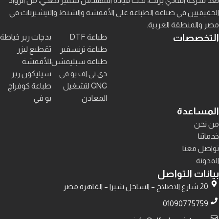
تُعد شركة الفادي برنت، تحت قيادة المهندس سمير نصحي، من الروّاد
الحقيقيين في صناعة الطباعة على الأقمشة والشنط والتيشيرتات في
مصر والمنطقة العربية.
التخصصات
طباعة DTF
بدچات ربر خياطة
طباعة ترنسفير
تقطيع ليزر
طباعة سبليمشن
للأقمشة
دي تي اف يو في
سيليكون ربر
CNC لتشغيل
طباعة كوفراج
المعادن
يو في
المساعدة
من نحن
خدماتنا
تواصل معنا
المدونة
بيانات التواصل
20 شارع الاصلاح – الساحل شبرا – القاهرة مصر
01090775759