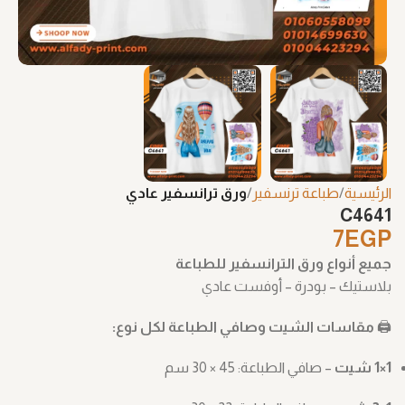
الرئيسية
طباعة ترنسفير
ورق ترانسفير عادي
C4641
7
EGP
جميع أنواع ورق الترانسفير للطباعة
بلاستيك – بودرة – أوفست عادي
🖨️
مقاسات الشيت وصافي الطباعة لكل نوع:
1×1 شيت
– صافي الطباعة: ‎30 × 45 سم