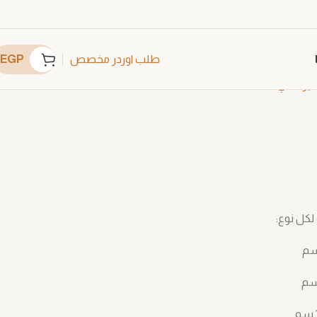
EGP
طلب اوردر مخصص
ير عادي
C4636
لكل نوع: