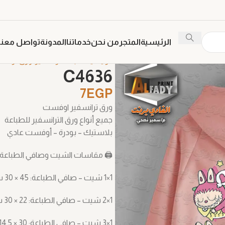
الرئيسية
المتجر
من نحن
خدماتنا
المدونة
تواصل معنا
الرئيسية
طباعة ترنسفير
ورق ترانسف
C4636
7
EGP
ورق ترانسفير اوفست
جميع أنواع ورق الترانسفير للطباعة
بلاستيك – بودرة – أوفست عادي
🖨️ مقاسات الشيت وصافي الطباعة 
1×1 شيت – صافي الطباعة: ‎30 × 45 سم
1×2 شيت – صافي الطباعة: ‎30 × 22 سم
1×3 شيت – صافي الطباعة: ‎14.5 × 30 سم