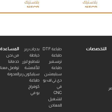
بلاستيك
بلاستيك
16
EGP
16
EGP
إضافة إلى السلة
إضافة إلى السلة
التخصصات
المساعدة
طباعة DTF
بدچات ربر
طباعة
خياطة
من نحن
ترنسفير
تقطيع ليزر
خدماتنا
طباعة
للأقمشة
تواصل معنا
سبليمشن
سيليكون ربر
المدونة
دي تي اف يو
طباعة
في
كوفراج
صر
CNC
يو في
لتشغيل
المعادن