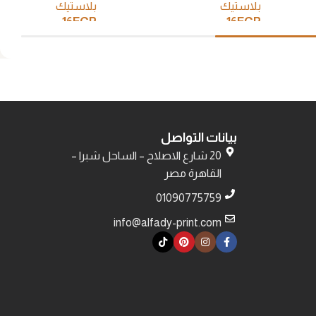
بلاستيك
بلاستيك
16
EGP
16
EGP
إضافة إلى السلة
إضافة إلى السلة
بيانات التواصل
20 شارع الاصلاح – الساحل شبرا –
القاهرة مصر
01090775759
info@alfady-print.com