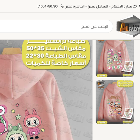
20 شارع الاصلاح – الساحل شبرا – القاهرة مصر
01004780790