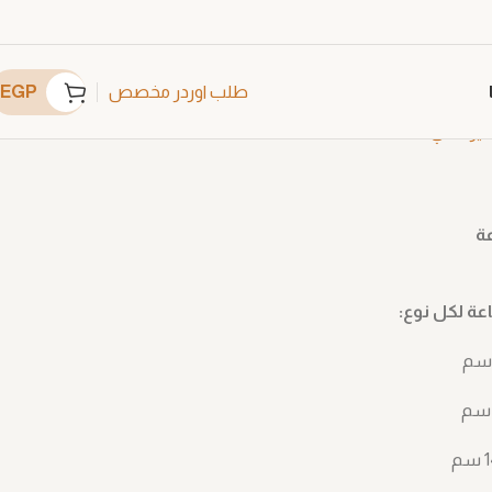
EGP
طلب اوردر مخصص
ير عادي
C4632
عة
ة لكل نوع: