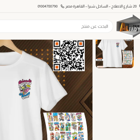
20 شارع الاصلاح – الساحل شبرا – القاهرة مصر
01004780790