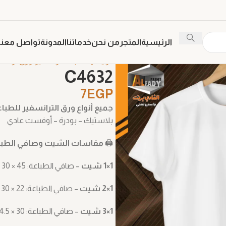
الرئيسية
المتجر
من نحن
خدماتنا
المدونة
تواصل معنا
الرئيسية
طباعة ترنسفير
ورق ترانسف
C4632
7
EGP
جميع أنواع ورق الترانسفير للطبا
بلاستيك – بودرة – أوفست عادي
🖨️
مقاسات الشيت وصافي الطباع
1×1 شيت
– صافي الطباعة: ‎30 × 45 سم
1×2 شيت
– صافي الطباعة: ‎30 × 22 سم
1×3 شيت
– صافي الطباعة: ‎14.5 × 30 سم