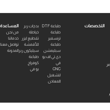
التخصصات
المساعدة
طباعة DTF
بدچات ربر
طباعة
خياطة
من نحن
ترنسفير
تقطيع ليزر
خدماتنا
طباعة
للأقمشة
تواصل معنا
سبليمشن
سيليكون ربر
المدونة
دي تي اف يو
طباعة
في
كوفراج
صر
CNC
يو في
لتشغيل
المعادن
.