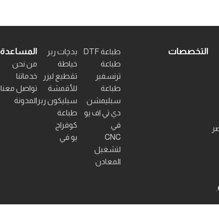
التخصصات
المساعدة
طباعة DTF
بدچات ربر
طباعة
خياطة
من نحن
ترنسفير
تقطيع ليزر
خدماتنا
طباعة
للأقمشة
تواصل معنا
سبليمشن
سيليكون ربر
المدونة
دي تي اف يو
طباعة
في
كوفراج
صر
CNC
يو في
لتشغيل
المعادن
.