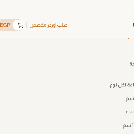
EGP
طلب اوردر مخصص
ير عادي
C3071
عة
ة لكل نوع: