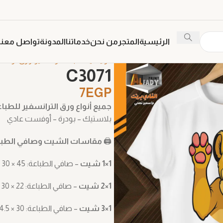
الرئيسية
المتجر
من نحن
خدماتنا
المدونة
تواصل معنا
الرئيسية
طباعة ترنسفير
ورق ترانسف
C3071
7
EGP
جميع أنواع ورق الترانسفير للطبا
بلاستيك – بودرة – أوفست عادي
🖨️
مقاسات الشيت وصافي الطباع
1×1 شيت
– صافي الطباعة: ‎30 × 45 سم
1×2 شيت
– صافي الطباعة: ‎30 × 22 سم
1×3 شيت
– صافي الطباعة: ‎14.5 × 30 سم