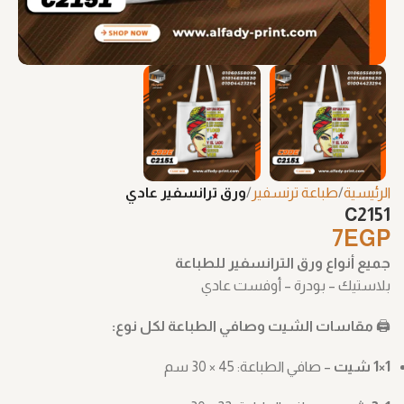
الرئيسية
طباعة ترنسفير
ورق ترانسفير عادي
C2151
7
EGP
جميع أنواع ورق الترانسفير للطباعة
بلاستيك – بودرة – أوفست عادي
🖨️
مقاسات الشيت وصافي الطباعة لكل نوع:
1×1 شيت
– صافي الطباعة: ‎30 × 45 سم