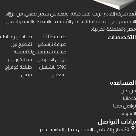
تُعد شركة الفادي برنت، تحت قيادة المهندس سمير نصحي، من الروّاد
الحقيقيين في صناعة الطباعة على الأقمشة والشنط والتيشيرتات في
مصر والمنطقة العربية.
التخصصات
طباعة DTF
بدچات ربر خياطة
طباعة ترنسفير
تقطيع ليزر
طباعة سبليمشن
للأقمشة
دي تي اف يو في
سيليكون ربر
CNC لتشغيل
طباعة كوفراج
المعادن
يو في
المساعدة
من نحن
خدماتنا
تواصل معنا
المدونة
بيانات التواصل
20 شارع الاصلاح – الساحل شبرا – القاهرة مصر