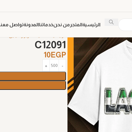
الرئيسية
المتجر
من نحن
خدماتنا
المدونة
تواصل معنا
الرئيسية
تطعيمات ربر و فينيل
2091
C12091
10
EGP