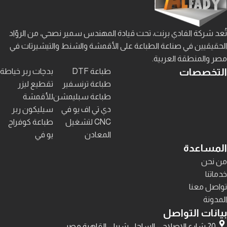
تُعد شركة الفادي برنت، تحت قيادة المهندس سمير نصحي، من الروّاد
الحقيقيين في صناعة الطباعة على الأقمشة والشنط والتيشيرتات في
مصر والمنطقة العربية.
التخصصات
طباعة DTF
بدچات ربر خياطة
طباعة ترنسفير
تقطيع ليزر
طباعة سبليمشن
للأقمشة
دي تي اف يو في
سيليكون ربر
CNC لتشغيل
طباعة كوفراج
المعادن
يو في
المساعدة
من نحن
خدماتنا
تواصل معنا
المدونة
بيانات التواصل
20 شارع الاصلاح – الساحل شبرا – القاهرة مصر