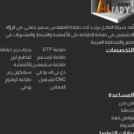
تُعد شركة الفادي برنت، تحت قيادة المهندس سمير نصحي، من الروّاد
الحقيقيين في صناعة الطباعة على الأقمشة والشنط والتيشيرتات في
مصر والمنطقة العربية.
التخصصات
طباعة DTF
بدچات ربر خياطة
طباعة ترنسفير
تقطيع ليزر
طباعة سبليمشن
للأقمشة
دي تي اف يو في
سيليكون ربر
CNC لتشغيل
طباعة كوفراج
المعادن
يو في
المساعدة
من نحن
خدماتنا
تواصل معنا
المدونة
بيانات التواصل