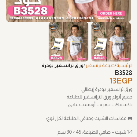
الرئيسية
طباعة ترنسفير
ورق ترانسفير بودرة
B3528
13
EGP
ورق ترانسفير بودرة إيطالي
جميع أنواع ورق الترانسفير للطباعة
بلاستيك – بودرة – أوفست عادي
🖨️ مقاسات الشيت وصافي الطباعة لكل نوع:
1×1 شيت – صافي الطباعة: ‎30 × 45 سم