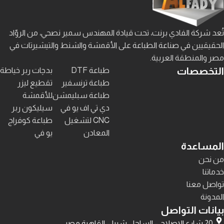
تُعد شركة الفادي برنت، تحت قيادة المهندس سمير نصحي، من الروّاد
الحقيقيين في صناعة الطباعة على الأقمشة والشنط والتيشيرتات في
مصر والمنطقة العربية.
التخصصات
طباعة DTF
بدچات ربر خياطة
طباعة ترنسفير
تقطيع ليزر
طباعة سبليمشن
للأقمشة
دي تي اف يو في
سيليكون ربر
CNC لتشغيل
طباعة كوفراج
المعادن
يو في
المساعدة
من نحن
خدماتنا
تواصل معنا
المدونة
بيانات التواصل
20 شارع الاصلاح – الساحل شبرا – القاهرة مصر