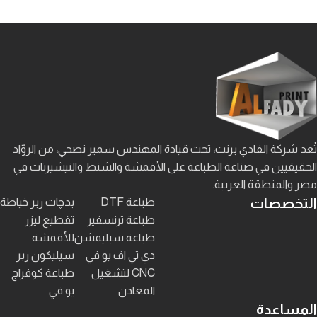
تُعد شركة الفادي برنت، تحت قيادة المهندس سمير نصحي، من الروّاد
الحقيقيين في صناعة الطباعة على الأقمشة والشنط والتيشيرتات في
مصر والمنطقة العربية.
التخصصات
طباعة DTF
بدچات ربر خياطة
طباعة ترنسفير
تقطيع ليزر
طباعة سبليمشن
للأقمشة
دي تي اف يو في
سيليكون ربر
CNC لتشغيل
طباعة كوفراج
المعادن
يو في
المساعدة