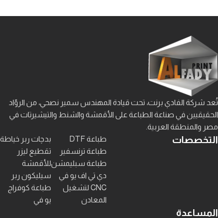
تُعد شركة الفادي برنت، تحت قيادة المهندس سمير نصحي، من الروّاد
الحقيقيين في صناعة الطباعة على الأقمشة والشنط والتيشيرتات في
مصر والمنطقة العربية.
التخصصات
طباعة DTF
بدچات ربر خياطة
طباعة ترنسفير
تقطيع ليزر
طباعة سبليمشن
للأقمشة
دي تي اف يو في
سيليكون ربر
CNC لتشغيل
طباعة كوفراج
المعادن
يو في
المساعدة