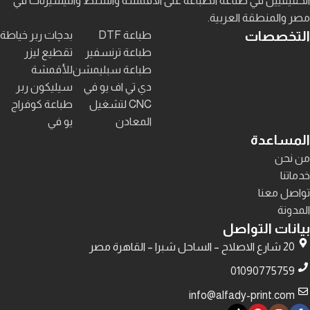
الحقيقيين في صناعة الطباعة على الأقمشة والشنط والتيشيرتات في
مصر والمنطقة العربية.
التخصصات
طباعة DTF
بدچات ربر خياطة
طباعة ترنسفير
تقطيع ليزر
طباعة سبليمشن
للأقمشة
دي تي اف يو في
سيليكون ربر
CNC لتشغيل
طباعة كوفراج
المعادن
يو في
المساعدة
من نحن
خدماتنا
تواصل معنا
المدونة
بيانات التواصل
20 شارع الاصلاح – الساحل شبرا – القاهرة مصر
01090775759
info@alfady-print.com