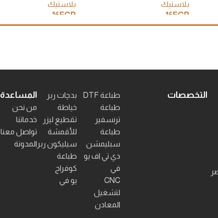
بلاستيك
بلاستيك
16
EGP
16
EGP
إضافة إلى السلة
إضافة إلى السلة
التخصصات
المساعدة
طباعة DTF
بدچات ربر
طباعة
خياطة
من نحن
ترنسفير
تقطيع ليزر
خدماتنا
طباعة
للأقمشة
تواصل معنا
سبليمشن
سيليكون ربر
المدونة
دي تي اف يو
طباعة
في
كوفراج
صر
CNC
يو في
لتشغيل
المعادن