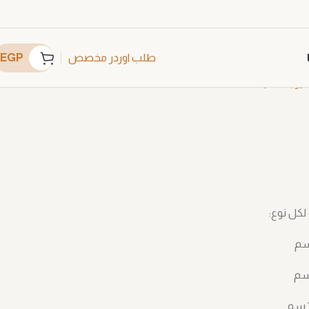
EGP
طلب اوردر مخصص
فير بلاستيك
A3992
لكل نوع: