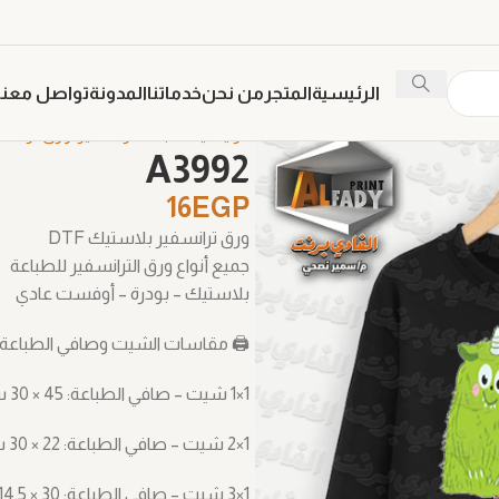
الرئيسية
المتجر
من نحن
خدماتنا
المدونة
تواصل معنا
الرئيسية
طباعة ترنسفير
ورق ترانس
A3992
16
EGP
ورق ترانسفير بلاستيك DTF
جميع أنواع ورق الترانسفير للطباعة
بلاستيك – بودرة – أوفست عادي
🖨️ مقاسات الشيت وصافي الطباعة 
1×1 شيت – صافي الطباعة: ‎30 × 45 سم
1×2 شيت – صافي الطباعة: ‎30 × 22 سم
1×3 شيت – صافي الطباعة: ‎14.5 × 30 سم