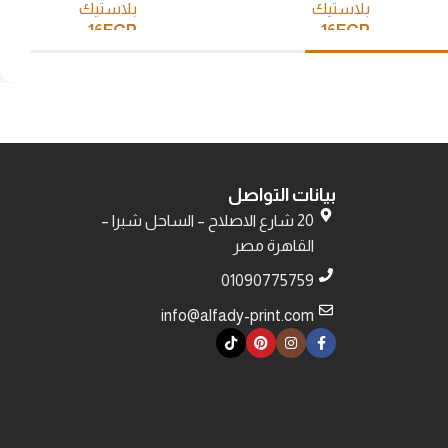
بلاستيك
بلاستيك
16
EGP
16
EGP
إضافة إلى السلة
إضافة إلى السلة
بيانات التواصل
20 شارع الاصلاح – الساحل شبرا –
القاهرة مصر
01090775759
info@alfady-print.com