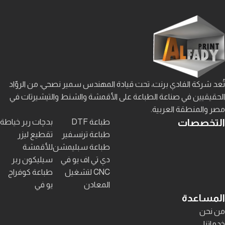
تُعد شركة الفادي برنت، تحت قيادة المهندس سمير نصحي، من الروّاد
الحقيقيين في صناعة الطباعة على الأقمشة والشنط والتيشيرتات في
مصر والمنطقة العربية.
التخصصات
طباعة DTF
بدچات ربر خياطة
طباعة ترنسفير
تقطيع ليزر
طباعة سبليمشن
للأقمشة
دي تي اف يو في
سيليكون ربر
CNC لتشغيل
طباعة كوفراج
المعادن
يو في
المساعدة
من نحن
خدماتنا